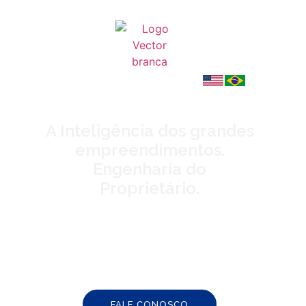
A Inteligência dos grandes
empreendimentos.
Engenharia do
Proprietário.
Seja bem-vindo à EQC
Engenharia
FALE CONOSCO